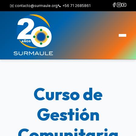
✉️ contacto@surmaule.org
📞 +56 71 2685861
Curso de
Gestión
Comunitaria