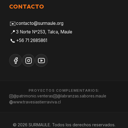
CONTACTO
✉️
contacto@surmaule.org
📍
3 Norte Nº253, Talca, Maule
📞
+56 71 2685861
PROYECTOS COMPLEMENTARIOS:
@patrimonio.venteras
@labranzas.sabores.maule
www.travesiastierraviva.cl
© 2026 SURMAULE. Todos los derechos reservados.